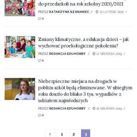
do przedszkoli na rok szkolny 2020/2021
PRZEZ
KATARZYNA SZARANIEC
21 LUTEGO 2020
0
Zmiany klimatyczne, a edukacja dzieci – jak
wychować proekologiczne pokolenia?
PRZEZ
REDAKCJA EDUHOBBY
17 GRUDNIA 2019
0
Niebezpieczne miejsca na drogach w
pobliżu szkół będą eliminowane. W ubiegłym
roku doszło do blisko 3 tys. wypadków z
udziałem najmłodszych
PRZEZ
REDAKCJA EDUHOBBY
16 GRUDNIA 2019
0
1
2
3