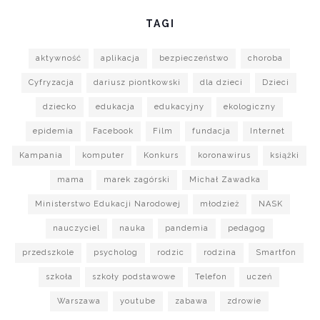
TAGI
aktywność
aplikacja
bezpieczeństwo
choroba
Cyfryzacja
dariusz piontkowski
dla dzieci
Dzieci
dziecko
edukacja
edukacyjny
ekologiczny
epidemia
Facebook
Film
fundacja
Internet
Kampania
komputer
Konkurs
koronawirus
książki
mama
marek zagórski
Michał Zawadka
Ministerstwo Edukacji Narodowej
młodzież
NASK
nauczyciel
nauka
pandemia
pedagog
przedszkole
psycholog
rodzic
rodzina
Smartfon
szkoła
szkoły podstawowe
Telefon
uczeń
Warszawa
youtube
zabawa
zdrowie