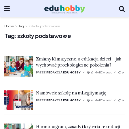
Home
Tag
szkoły podstawowe
Tag:
szkoły podstawowe
Zmiany klimatyczne, a edukacja dzieci – jak
wychować proekologiczne pokolenia?
PRZEZ
REDAKCJA EDUHOBBY
16 MARCA 2020
0
Namówcie szkołę na mLegitymację
PRZEZ
REDAKCJA EDUHOBBY
12 MARCA 2020
0
Harmonogram, zasady i kryteria rekrutacji