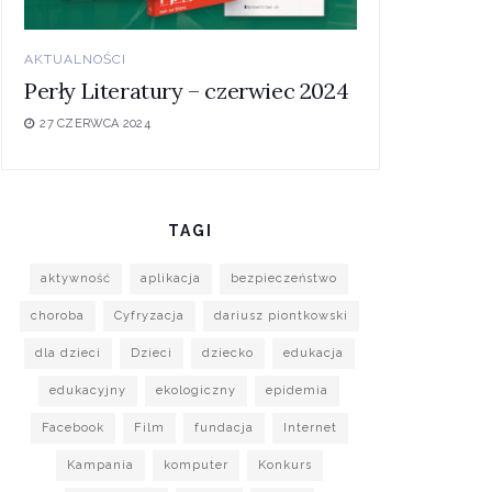
AKTUALNOŚCI
Perły Literatury – czerwiec 2024
27 CZERWCA 2024
TAGI
aktywność
aplikacja
bezpieczeństwo
choroba
Cyfryzacja
dariusz piontkowski
dla dzieci
Dzieci
dziecko
edukacja
edukacyjny
ekologiczny
epidemia
Facebook
Film
fundacja
Internet
Kampania
komputer
Konkurs