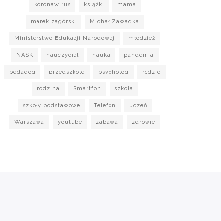
koronawirus
książki
mama
marek zagórski
Michał Zawadka
Ministerstwo Edukacji Narodowej
młodzież
NASK
nauczyciel
nauka
pandemia
pedagog
przedszkole
psycholog
rodzic
rodzina
Smartfon
szkoła
szkoły podstawowe
Telefon
uczeń
Warszawa
youtube
zabawa
zdrowie