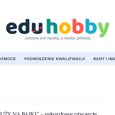
POMOCE
PODNOSZENIE KWALIFIKACJI
RADY I IN
UŻY NA BAJKI” – rekordowe otwarcie