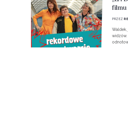
filmu
PRZEZ
R
Waldek, 
widzów. 
odnotowa