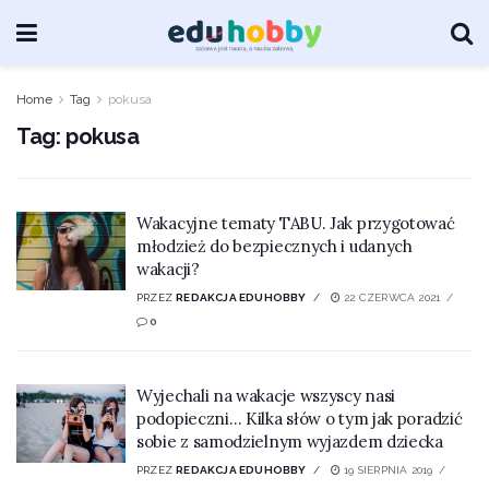
Home
Tag
pokusa
Tag:
pokusa
Wakacyjne tematy TABU. Jak przygotować
młodzież do bezpiecznych i udanych
wakacji?
PRZEZ
REDAKCJA EDUHOBBY
22 CZERWCA 2021
0
Wyjechali na wakacje wszyscy nasi
podopieczni… Kilka słów o tym jak poradzić
sobie z samodzielnym wyjazdem dziecka
PRZEZ
REDAKCJA EDUHOBBY
19 SIERPNIA 2019