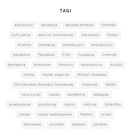
TAGI
aktywność
aplikacja
bezpieczeństwo
choroba
Cyfryzacja
dariusz piontkowski
dla dzieci
Dzieci
dziecko
edukacja
edukacyjny
ekologiczny
epidemia
Facebook
Film
fundacja
Internet
Kampania
komputer
Konkurs
koronawirus
książki
mama
marek zagórski
Michał Zawadka
Ministerstwo Edukacji Narodowej
młodzież
NASK
nauczyciel
nauka
pandemia
pedagog
przedszkole
psycholog
rodzic
rodzina
Smartfon
szkoła
szkoły podstawowe
Telefon
uczeń
Warszawa
youtube
zabawa
zdrowie