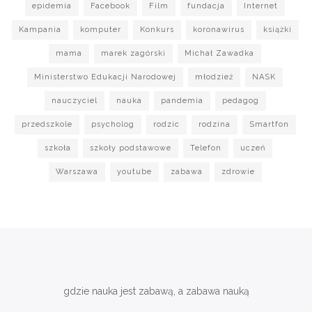
epidemia
Facebook
Film
fundacja
Internet
Kampania
komputer
Konkurs
koronawirus
książki
mama
marek zagórski
Michał Zawadka
Ministerstwo Edukacji Narodowej
młodzież
NASK
nauczyciel
nauka
pandemia
pedagog
przedszkole
psycholog
rodzic
rodzina
Smartfon
szkoła
szkoły podstawowe
Telefon
uczeń
Warszawa
youtube
zabawa
zdrowie
gdzie nauka jest zabawą, a zabawa nauką