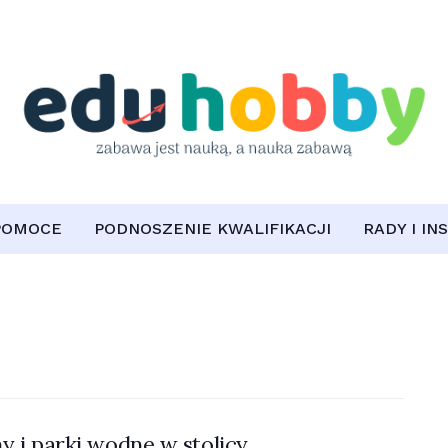
POMOCE
PODNOSZENIE KWALIFIKACJI
RADY I IN
y i parki wodne w stolicy