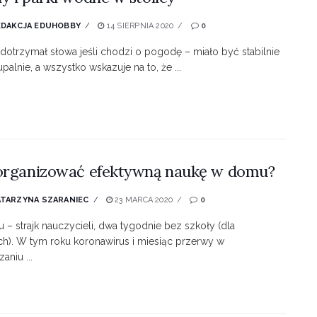
EDAKCJA EDUHOBBY
14 SIERPNIA 2020
0
 dotrzymał słowa jeśli chodzi o pogodę – miało być stabilnie
upalnie, a wszystko wskazuje na to, że ...
organizować efektywną naukę w domu?
ATARZYNA SZARANIEC
23 MARCA 2020
0
 – strajk nauczycieli, dwa tygodnie bez szkoły (dla
ch). W tym roku koronawirus i miesiąc przerwy w
aniu ...