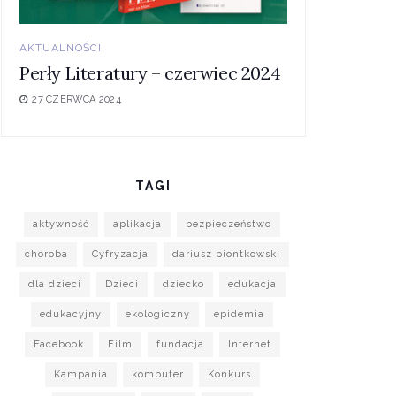
AKTUALNOŚCI
Perły Literatury – czerwiec 2024
27 CZERWCA 2024
TAGI
aktywność
aplikacja
bezpieczeństwo
choroba
Cyfryzacja
dariusz piontkowski
dla dzieci
Dzieci
dziecko
edukacja
edukacyjny
ekologiczny
epidemia
Facebook
Film
fundacja
Internet
Kampania
komputer
Konkurs