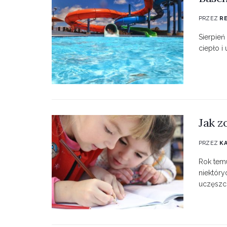
PRZEZ
R
Sierpień
ciepło i 
Jak z
PRZEZ
K
Rok temu
niektóry
uczęszcz