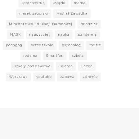
koronawirus
książki
mama
marek zagórski
Michał Zawadka
Ministerstwo Edukacji Narodowej
młodzież
NASK
nauczyciel
nauka
pandemia
pedagog
przedszkole
psycholog
rodzic
rodzina
Smartfon
szkoła
szkoły podstawowe
Telefon
uczeń
Warszawa
youtube
zabawa
zdrowie