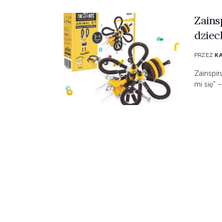
Zains
dziec
PRZEZ
K
Zainspir
mi się” 