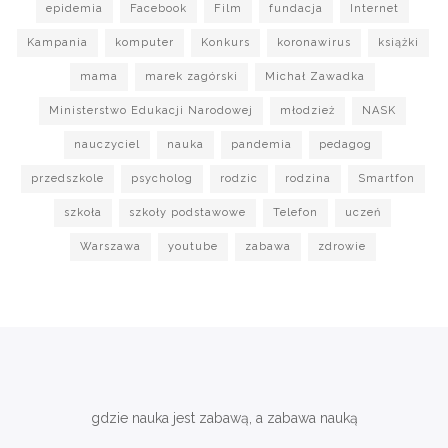
epidemia
Facebook
Film
fundacja
Internet
Kampania
komputer
Konkurs
koronawirus
książki
mama
marek zagórski
Michał Zawadka
Ministerstwo Edukacji Narodowej
młodzież
NASK
nauczyciel
nauka
pandemia
pedagog
przedszkole
psycholog
rodzic
rodzina
Smartfon
szkoła
szkoły podstawowe
Telefon
uczeń
Warszawa
youtube
zabawa
zdrowie
gdzie nauka jest zabawą, a zabawa nauką