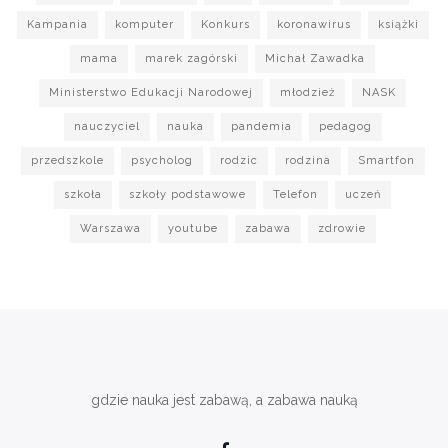
Kampania
komputer
Konkurs
koronawirus
książki
mama
marek zagórski
Michał Zawadka
Ministerstwo Edukacji Narodowej
młodzież
NASK
nauczyciel
nauka
pandemia
pedagog
przedszkole
psycholog
rodzic
rodzina
Smartfon
szkoła
szkoły podstawowe
Telefon
uczeń
Warszawa
youtube
zabawa
zdrowie
gdzie nauka jest zabawą, a zabawa nauką