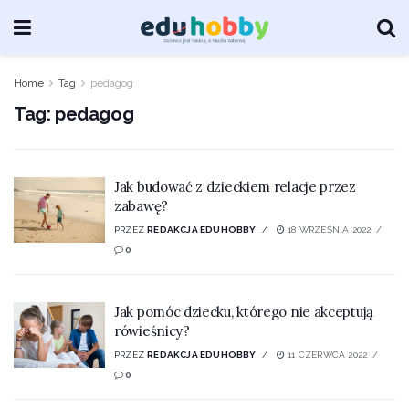
Home
Tag
pedagog
Tag:
pedagog
Jak budować z dzieckiem relacje przez
zabawę?
PRZEZ
REDAKCJA EDUHOBBY
18 WRZEŚNIA 2022
0
Jak pomóc dziecku, którego nie akceptują
rówieśnicy?
PRZEZ
REDAKCJA EDUHOBBY
11 CZERWCA 2022
0