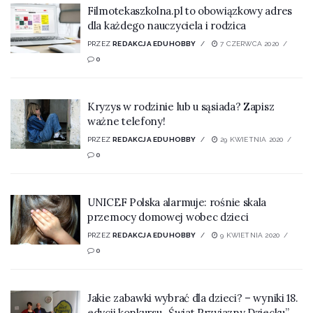
Filmotekaszkolna.pl to obowiązkowy adres
dla każdego nauczyciela i rodzica
PRZEZ
REDAKCJA EDUHOBBY
7 CZERWCA 2020
0
Kryzys w rodzinie lub u sąsiada? Zapisz
ważne telefony!
PRZEZ
REDAKCJA EDUHOBBY
29 KWIETNIA 2020
0
UNICEF Polska alarmuje: rośnie skala
przemocy domowej wobec dzieci
PRZEZ
REDAKCJA EDUHOBBY
9 KWIETNIA 2020
0
Jakie zabawki wybrać dla dzieci? – wyniki 18.
edycji konkursu „Świat Przyjazny Dziecku”