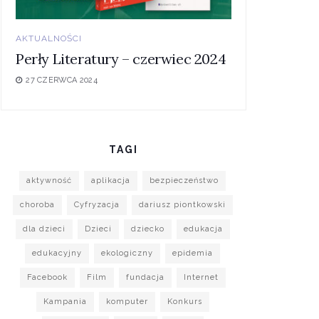
AKTUALNOŚCI
Perły Literatury – czerwiec 2024
27 CZERWCA 2024
TAGI
aktywność
aplikacja
bezpieczeństwo
choroba
Cyfryzacja
dariusz piontkowski
dla dzieci
Dzieci
dziecko
edukacja
edukacyjny
ekologiczny
epidemia
Facebook
Film
fundacja
Internet
Kampania
komputer
Konkurs