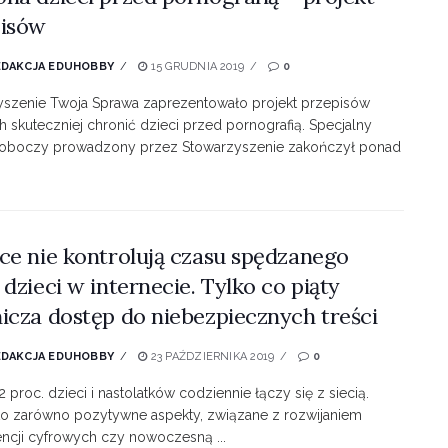
pisów
EDAKCJA EDUHOBBY
15 GRUDNIA 2019
0
yszenie Twoja Sprawa zaprezentowało projekt przepisów
 skuteczniej chronić dzieci przed pornografią. Specjalny
roboczy prowadzony przez Stowarzyszenie zakończył ponad
ce nie kontrolują czasu spędzanego
 dzieci w internecie. Tylko co piąty
icza dostęp do niebezpiecznych treści
EDAKCJA EDUHOBBY
23 PAŹDZIERNIKA 2019
0
 proc. dzieci i nastolatków codziennie łączy się z siecią.
 to zarówno pozytywne aspekty, związane z rozwijaniem
ncji cyfrowych czy nowoczesną ...