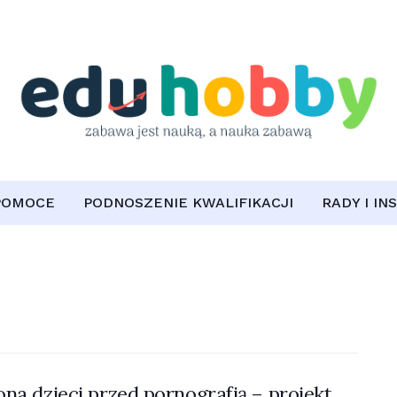
POMOCE
PODNOSZENIE KWALIFIKACJI
RADY I IN
na dzieci przed pornografią – projekt