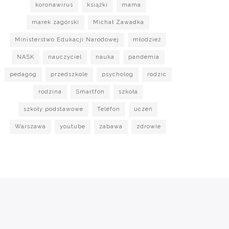
koronawirus
książki
mama
marek zagórski
Michał Zawadka
Ministerstwo Edukacji Narodowej
młodzież
NASK
nauczyciel
nauka
pandemia
pedagog
przedszkole
psycholog
rodzic
rodzina
Smartfon
szkoła
szkoły podstawowe
Telefon
uczeń
Warszawa
youtube
zabawa
zdrowie