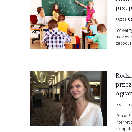
prze
PRZEZ
R
Stowarz
mających
zespół 
...
Rodzi
przez
ogran
PRZEZ
R
Ponad 82
Internet
kompete