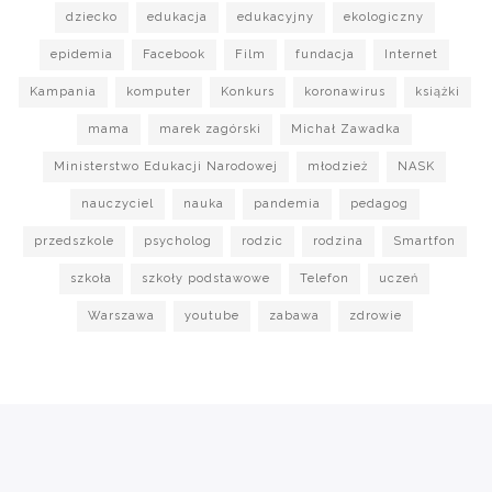
dziecko
edukacja
edukacyjny
ekologiczny
epidemia
Facebook
Film
fundacja
Internet
Kampania
komputer
Konkurs
koronawirus
książki
mama
marek zagórski
Michał Zawadka
Ministerstwo Edukacji Narodowej
młodzież
NASK
nauczyciel
nauka
pandemia
pedagog
przedszkole
psycholog
rodzic
rodzina
Smartfon
szkoła
szkoły podstawowe
Telefon
uczeń
Warszawa
youtube
zabawa
zdrowie