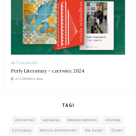
AKTUALNOŚCI
Perły Literatury – czerwiec 2024
27 CZERWCA 2024
TAGI
aktywność
aplikacja
bezpieczeństwo
choroba
Cyfryzacja
dariusz piontkowski
dla dzieci
Dzieci