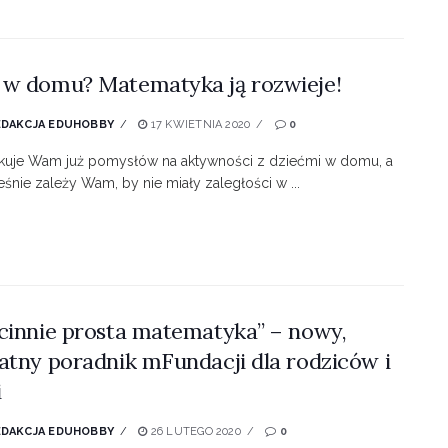
w domu? Matematyka ją rozwieje!
EDAKCJA EDUHOBBY
17 KWIETNIA 2020
0
rakuje Wam już pomysłów na aktywności z dziećmi w domu, a
śnie zależy Wam, by nie miały zaległości w ...
cinnie prosta matematyka” – nowy,
atny poradnik mFundacji dla rodziców i
i
EDAKCJA EDUHOBBY
26 LUTEGO 2020
0