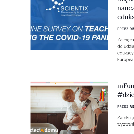
naucz
eduka
PRZEZ
R
Zachęca
do udzia
edukacy
European
mFund
#dzi
PRZEZ
R
Zamknięt
wyzwanie
...