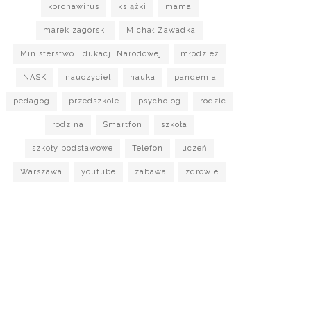
koronawirus
książki
mama
marek zagórski
Michał Zawadka
Ministerstwo Edukacji Narodowej
młodzież
NASK
nauczyciel
nauka
pandemia
pedagog
przedszkole
psycholog
rodzic
rodzina
Smartfon
szkoła
szkoły podstawowe
Telefon
uczeń
Warszawa
youtube
zabawa
zdrowie