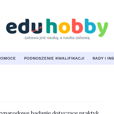
POMOCE
PODNOSZENIE KWALIFIKACJI
RADY I IN
ynarodowe badanie dotyczące praktyk