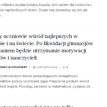
 mBanku wydała kolejną książkę, tym razem dla rodziców i
w najmłodszych dzieci. Dzięki niej dowiedzą się oni, jak
...
y uczniowie wśród najlepszych w
ie i na świecie. Po likwidacji gimnazjów
aniem będzie utrzymanie motywacji
ów i nauczycieli
EDAKCJA EDUHOBBY
4 GRUDNIA 2019
0
ynarodowym teście sprawdzającym umiejętności
olatków polscy uczniowie zajęli miejsca na podium wśród
kich krajów. Przodują zarówno w matematyce, czytaniu ze ...