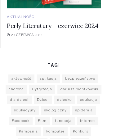
AKTUALNOŚCI
Perły Literatury – czerwiec 2024
27 CZERWCA 2024
TAGI
aktywność
aplikacja
bezpieczeństwo
choroba
Cyfryzacja
dariusz piontkowski
dla dzieci
Dzieci
dziecko
edukacja
edukacyjny
ekologiczny
epidemia
Facebook
Film
fundacja
Internet
Kampania
komputer
Konkurs