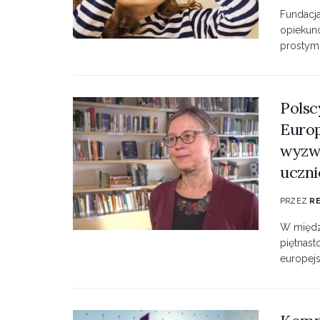
Fundacja
opiekunó
prostymi 
Polsc
Europ
wyzw
uczni
PRZEZ
R
W międz
piętnast
europejs