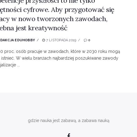
tencje przyszłości to nie tylko
ętności cyfrowe. Aby przygotować się
racy w nowo tworzonych zawodach,
ebna jest kreatywność
EDAKCJA EDUHOBBY
7 LISTOPADA 2019
0
20 proc. osób pracuje w zawodach, które w 2030 roku mogą
 istnieć. W wielu branżach najbardziej poszukiwane zawody
alizacje ...
gdzie nauka jest zabawą, a zabawa nauką