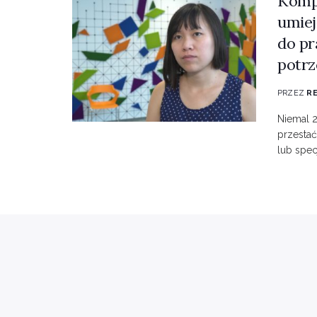
Kompe
umiej
do p
potrz
PRZEZ
R
Niemal 
przestać
lub specj