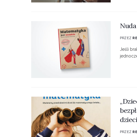
Nuda 
PRZEZ
R
Jeśli b
jednocze
„Dzie
bezpł
dziec
PRZEZ
R