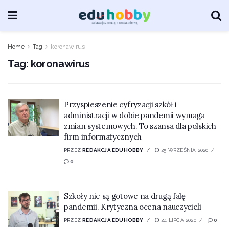
Home
Tag
koronawirus
Tag:
koronawirus
Przyspieszenie cyfryzacji szkół i
administracji w dobie pandemii wymaga
zmian systemowych. To szansa dla polskich
firm informatycznych
PRZEZ
REDAKCJA EDUHOBBY
25 WRZEŚNIA 2020
0
Szkoły nie są gotowe na drugą falę
pandemii. Krytyczna ocena nauczycieli
PRZEZ
REDAKCJA EDUHOBBY
24 LIPCA 2020
0