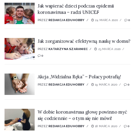
Jak wspierać dzieci podczas epidemii
koronawirusa – radzi UNICEF
PRZEZ
REDAKCJA EDUHOBBY
24 MARCA 2020
0
Jak zorganizować efektywną naukę w domu?
PRZEZ
KATARZYNA SZARANIEC
23 MARCA 2020
0
Akcja „Widzialna Ręka” – Polacy potrafią!
PRZEZ
REDAKCJA EDUHOBBY
19 MARCA 2020
0
W dobie koronawirusa głowę powinno myć
się codziennie – o tym się nie mówi!
PRZEZ
REDAKCJA EDUHOBBY
18 MARCA 2020
0