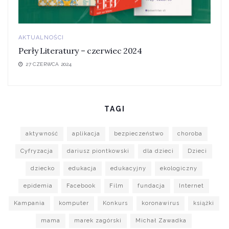
AKTUALNOŚCI
Perły Literatury – czerwiec 2024
27 CZERWCA 2024
TAGI
aktywność
aplikacja
bezpieczeństwo
choroba
Cyfryzacja
dariusz piontkowski
dla dzieci
Dzieci
dziecko
edukacja
edukacyjny
ekologiczny
epidemia
Facebook
Film
fundacja
Internet
Kampania
komputer
Konkurs
koronawirus
książki
mama
marek zagórski
Michał Zawadka