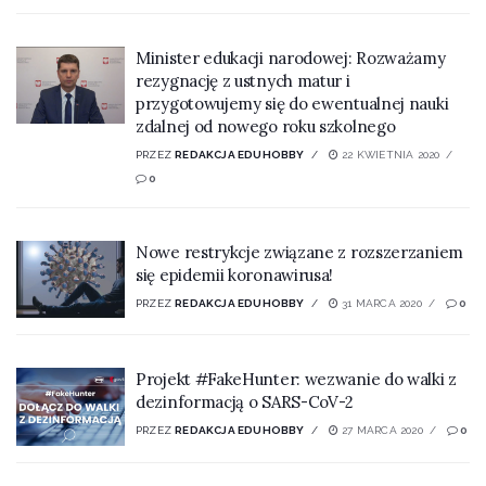
Minister edukacji narodowej: Rozważamy
rezygnację z ustnych matur i
przygotowujemy się do ewentualnej nauki
zdalnej od nowego roku szkolnego
PRZEZ
REDAKCJA EDUHOBBY
22 KWIETNIA 2020
0
Nowe restrykcje związane z rozszerzaniem
się epidemii koronawirusa!
PRZEZ
REDAKCJA EDUHOBBY
31 MARCA 2020
0
Projekt #FakeHunter: wezwanie do walki z
dezinformacją o SARS-CoV-2
PRZEZ
REDAKCJA EDUHOBBY
27 MARCA 2020
0