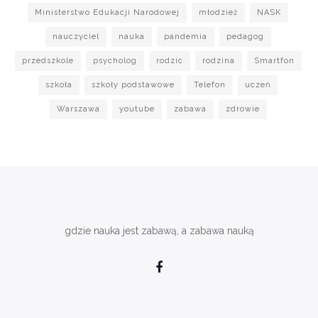
Ministerstwo Edukacji Narodowej
młodzież
NASK
nauczyciel
nauka
pandemia
pedagog
przedszkole
psycholog
rodzic
rodzina
Smartfon
szkoła
szkoły podstawowe
Telefon
uczeń
Warszawa
youtube
zabawa
zdrowie
gdzie nauka jest zabawą, a zabawa nauką