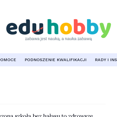
POMOCE
PODNOSZENIE KWALIFIKACJI
RADY I IN
zona szkoła bez hałasu to zdrowsze