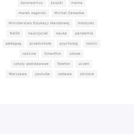
koronawirus
książki
mama
marek zagórski
Michał Zawadka
Ministerstwo Edukacji Narodowej
młodzież
NASK
nauczyciel
nauka
pandemia
pedagog
przedszkole
psycholog
rodzic
rodzina
Smartfon
szkoła
szkoły podstawowe
Telefon
uczeń
Warszawa
youtube
zabawa
zdrowie