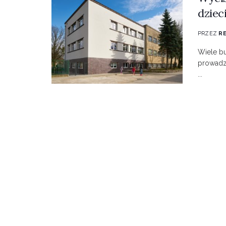
dziec
PRZEZ
R
Wiele b
prowadze
...