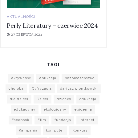
AKTUALNOŚCI
Perły Literatury – czerwiec 2024
27 CZERWCA 2024
TAGI
aktywność
aplikacja
bezpieczeństwo
choroba
Cyfryzacja
dariusz piontkowski
dla dzieci
Dzieci
dziecko
edukacja
edukacyjny
ekologiczny
epidemia
Facebook
Film
fundacja
Internet
Kampania
komputer
Konkurs