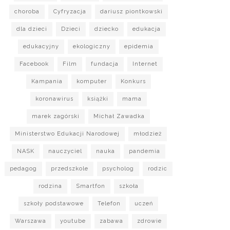
choroba
Cyfryzacja
dariusz piontkowski
dla dzieci
Dzieci
dziecko
edukacja
edukacyjny
ekologiczny
epidemia
Facebook
Film
fundacja
Internet
Kampania
komputer
Konkurs
koronawirus
książki
mama
marek zagórski
Michał Zawadka
Ministerstwo Edukacji Narodowej
młodzież
NASK
nauczyciel
nauka
pandemia
pedagog
przedszkole
psycholog
rodzic
rodzina
Smartfon
szkoła
szkoły podstawowe
Telefon
uczeń
Warszawa
youtube
zabawa
zdrowie