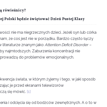
ją rówieśnicy?
łej Polski będzie świętować Dzień Pustej Klasy
ści: nie ma niegrzecznych dzieci. Jeżeli syn lub córka
ą nam, że coś jest nie w porządku. Bardzo często łączy
(w literaturze znanym jako
Attention Deficit Disorder –
zby najmłodszych. Zaburzenia koncentracji nie
ą i prowadzą do problemów emocjonalnych.
kwencja świata, w którym żyjemy i tego, w jaki sposób
ając je przed ekranami telewizorów
uczą się mówić.
[1]
enia i odcięcia się od bodźców zewnętrznych. A o to w