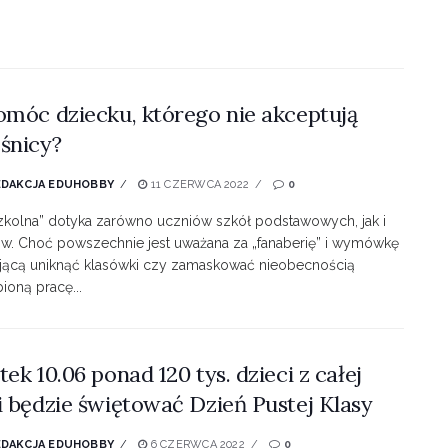
omóc dziecku, którego nie akceptują
śnicy?
EDAKCJA EDUHOBBY
11 CZERWCA 2022
0
zkolna” dotyka zarówno uczniów szkół podstawowych, jak i
tów. Choć powszechnie jest uważana za „fanaberię” i wymówkę
jącą uniknąć klasówki czy zamaskować nieobecnością
ioną pracę...
tek 10.06 ponad 120 tys. dzieci z całej
i będzie świętować Dzień Pustej Klasy
EDAKCJA EDUHOBBY
6 CZERWCA 2022
0