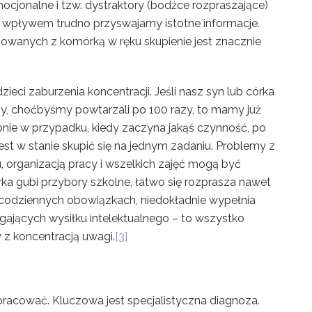
mocjonalne i tzw. dystraktory (bodźce rozpraszające)
 wpływem trudno przyswajamy istotne informacje.
howanych z komórką w ręku skupienie jest znacznie
ieci zaburzenia koncentracji. Jeśli nasz syn lub córka
my, choćbyśmy powtarzali po 100 razy, to mamy już
obnie w przypadku, kiedy zaczyna jakąś czynność, po
jest w stanie skupić się na jednym zadaniu. Problemy z
organizacją pracy i wszelkich zajęć mogą być
órka gubi przybory szkolne, łatwo się rozprasza nawet
odziennych obowiązkach, niedokładnie wypełnia
gających wysiłku intelektualnego – to wszystko
z koncentracją uwagi.
[3]
racować. Kluczowa jest specjalistyczna diagnoza.