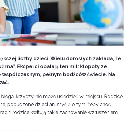
kszej liczby dzieci. Wielu dorosłych zakłada, że
uż ma”. Eksperci obalają ten mit: kłopoty ze
e współczesnym, pełnym bodźców świecie. Na
wać.
 biega, krzyczy, nie może usiedzieć w miejscu. Rodzice
rzone, pobudzone dzieci ani myślą o tym, żeby choć
ezradni rodzice kwitują takie zachowanie wzruszeniem