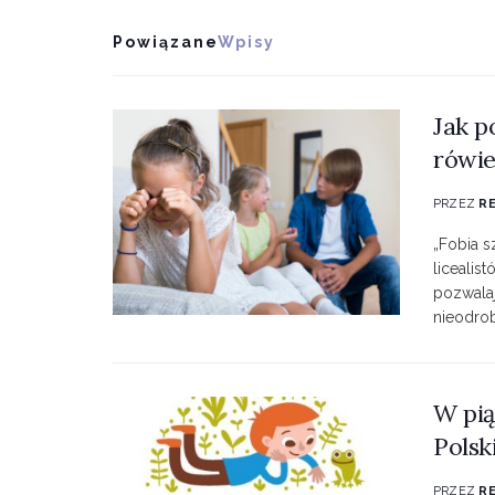
Powiązane
Wpisy
Jak p
rówie
PRZEZ
R
„Fobia s
licealis
pozwala
nieodrob
W pią
Polsk
PRZEZ
R