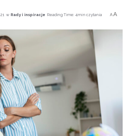
A
021
w
Rady i inspiracje
Reading Time: 4min czytania
A