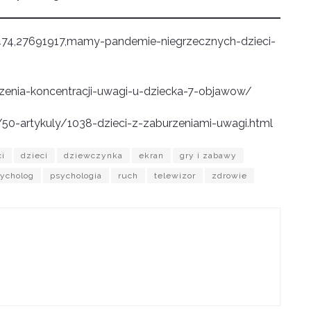
74,27691917,mamy-pandemie-niegrzecznych-dzieci-
zenia-koncentracji-uwagi-u-dziecka-7-objawow/
50-artykuly/1038-dzieci-z-zaburzeniami-uwagi.html
ci
dzieci
dziewczynka
ekran
gry i zabawy
ycholog
psychologia
ruch
telewizor
zdrowie