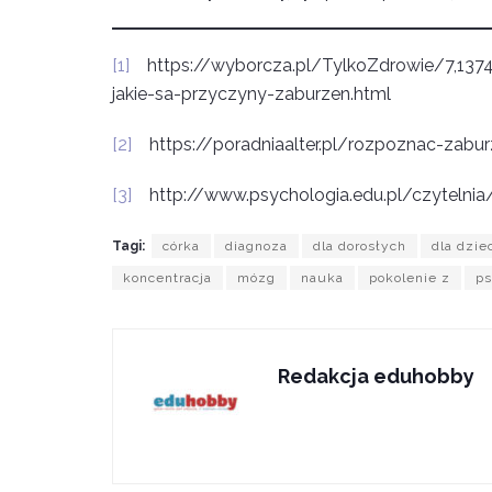
[1]
https://wyborcza.pl/TylkoZdrowie/7,1374
jakie-sa-przyczyny-zaburzen.html
[2]
https://poradniaalter.pl/rozpoznac-zabur
[3]
http://www.psychologia.edu.pl/czytelnia/
Tagi:
córka
diagnoza
dla dorosłych
dla dzie
koncentracja
mózg
nauka
pokolenie z
ps
Redakcja eduhobby