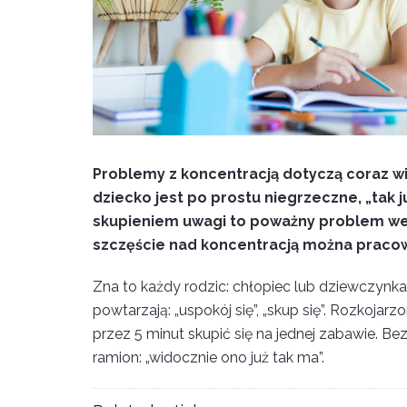
Problemy z koncentracją dotyczą coraz wię
dziecko jest po prostu niegrzeczne, „tak j
skupieniem uwagi to poważny problem w
szczęście nad koncentracją można praco
Zna to każdy rodzic: chłopiec lub dziewczynka
powtarzają: „uspokój się”, „skup się”. Rozkoja
przez 5 minut skupić się na jednej zabawie. B
ramion: „widocznie ono już tak ma”.