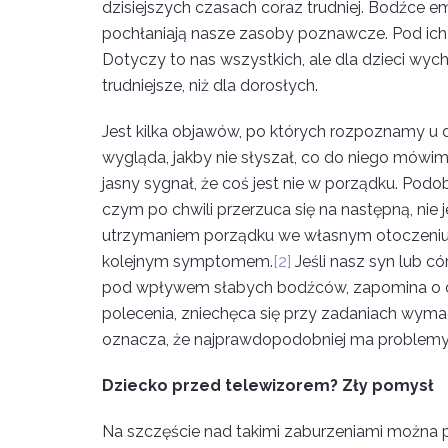
dzisiejszych czasach coraz trudniej. Bodźce e
pochłaniają nasze zasoby poznawcze. Pod ich
Dotyczy to nas wszystkich, ale dla dzieci wyc
trudniejsze, niż dla dorosłych.
Jest kilka objawów, po których rozpoznamy u dz
wygląda, jakby nie słyszał, co do niego mówi
jasny sygnał, że coś jest nie w porządku. Pod
czym po chwili przerzuca się na następną, nie 
utrzymaniem porządku we własnym otoczeniu, 
kolejnym symptomem.
[2]
Jeśli nasz syn lub c
pod wpływem słabych bodźców, zapomina o c
polecenia, zniechęca się przy zadaniach wyma
oznacza, że najprawdopodobniej ma problemy 
Dziecko przed telewizorem? Zły pomysł
Na szczęście nad takimi zaburzeniami można p