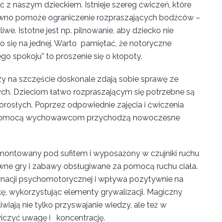
 z naszym dzieckiem. Istnieje szereg ćwiczeń, które
ewno pomoże ograniczenie rozpraszających bodźców –
liwe. Istotne jest np. pilnowanie, aby dziecko nie
o się na jednej. Warto pamiętać, że notoryczne
go spokoju” to proszenie się o kłopoty.
zy na szczęście doskonale zdają sobie sprawę ze
. Dzieciom łatwo rozpraszającym się potrzebne są
dorosłych. Poprzez odpowiednie zajęcia i ćwiczenia
 Z pomocą wychowawcom przychodzą nowoczesne
montowany pod sufitem i wyposażony w czujniki ruchu
ywne gry i zabawy obsługiwane za pomocą ruchu ciała.
acji psychomotorycznej i wpływa pozytywnie na
kę, wykorzystując elementy grywalizacji. Magiczny
ają nie tylko przyswajanie wiedzy, ale też w
iczyć uwagę i koncentrację.