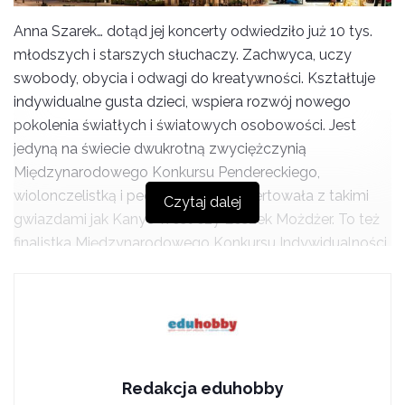
Anna Szarek… dotąd jej koncerty odwiedziło już 10 tys.
młodszych i starszych słuchaczy. Zachwyca, uczy
swobody, obycia i odwagi do kreatywności. Kształtuje
indywidualne gusta dzieci, wspiera rozwój nowego
pokolenia światłych i światowych osobowości. Jest
jedyną na świecie dwukrotną zwyciężczynią
Międzynarodowego Konkursu Pendereckiego,
wiolonczelistką i pedagogiem. Koncertowała z takimi
Czytaj dalej
gwiazdami jak Kanye West czy Leszek Możdżer. To też
finalistka Międzynarodowego Konkursu Indywidualności
Muzycznych, wyróżniona odznaczeniem Zasłużony dla
Kultury Polskiej oraz Certyfikatem Dobroczynności
Fundacji Dzieciom „Zdążyć z pomocą”. Miłośniczka i
znawca muzyki, sztuki, architektury, włoskich ogrodów i…
matematyki.
Redakcja eduhobby
W październiku zapraszamy Państwa do Sali Balowej