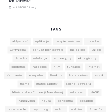
ich zdrowie
22 LISTOPADA 2019
TAGS
aktywność
aplikacja
bezpieczeństwo
choroba
Cyfryzacja
dariusz piontkowski
dla dzieci
Dzieci
dziecko
edukacja
edukacyjny
ekologiczny
epidemia
Facebook
Film
fundacja
Internet
Kampania
komputer
Konkurs
koronawirus
książki
mama
marek zagórski
Michał Zawadka
Ministerstwo Edukacji Narodowej
młodzież
NASK
nauczyciel
nauka
pandemia
pedagog
przedszkole
psycholog
rodzic
rodzina
Smartfon