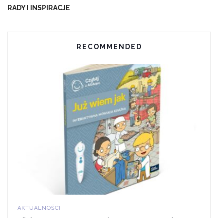
RADY I INSPIRACJE
Piazzolla – Libertango muzyka z filmu o Harrym
Potterze
RECOMMENDED
muzyka z „Vaiany” i „Króla Lwa”
Bizet – Uwertura do „Carmen”
Jobim – „Dziewczyna z Ipanemy”
Oraz: Blues for Vibes, tematy symfoniczne z kotłami,
popisy na werblu z latającymi pałkami.
Miejsce: Hotel Bristol – Sala balowa Chopin, ul.
Krakowskie Przedmieście 42/44
Bilety: informacji udziela biuro obsługi widza tel.: 737-
169-961
AKTUALNOŚCI