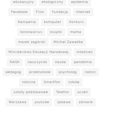
edukacyjny
ekologiczny
epidemia
Facebook
Film
fundacja
Internet
Kampania
komputer
Konkurs
koronawirus
książki
mama
marek zagórski
Michał Zawadka
Ministerstwo Edukacji Narodowej
młodzież
NASK
nauczyciel
nauka
pandemia
pedagog
przedszkole
psycholog
rodzic
rodzina
Smartfon
szkoła
szkoły podstawowe
Telefon
uczeń
Warszawa
youtube
zabawa
zdrowie