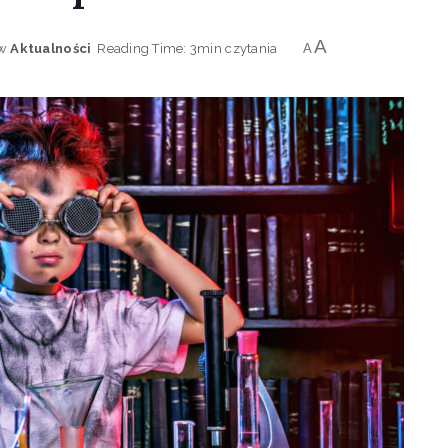
A
w
Aktualności
Reading Time: 3min czytania
A