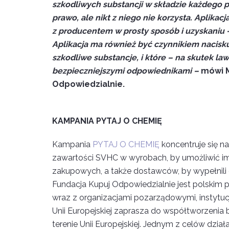
szkodliwych substancji w składzie każdego pro
prawo, ale nikt z niego nie korzysta. Aplika
z producentem w prosty sposób i uzyskaniu –
Aplikacja ma również być czynnikiem nacisku
szkodliwe substancje, i które – na skutek law
bezpieczniejszymi odpowiednikami –
mówi M
Odpowiedzialnie.
KAMPANIA PYTAJ O CHEMIĘ
Kampania
PYTAJ O CHEMIĘ
koncentruje się n
zawartości SVHC w wyrobach, by umożliwić i
zakupowych, a także dostawców, by wypełnili
Fundacja Kupuj Odpowiedzialnie jest polskim
wraz z organizacjami pozarządowymi, instytu
Unii Europejskiej zaprasza do współtworzenia
terenie Unii Europejskiej. Jednym z celów dz