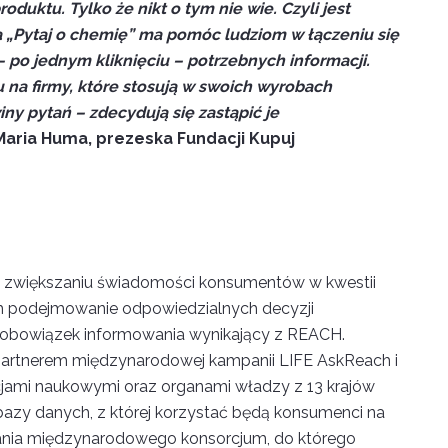
duktu. Tylko że nikt o tym nie wie. Czyli jest
cja „Pytaj o chemię” ma pomóc ludziom w łączeniu się
 po jednym kliknięciu – potrzebnych informacji.
 na firmy, które stosują w swoich wyrobach
iny pytań – zdecydują się zastąpić je
aria Huma, prezeska Fundacji Kupuj
a zwiększaniu świadomości konsumentów w kwestii
m podejmowanie odpowiedzialnych decyzji
 obowiązek informowania wynikający z REACH.
 partnerem międzynarodowej kampanii LIFE AskReach i
cjami naukowymi oraz organami władzy z 13 krajów
 bazy danych, z której korzystać będą konsumenci na
iałania międzynarodowego konsorcjum, do którego