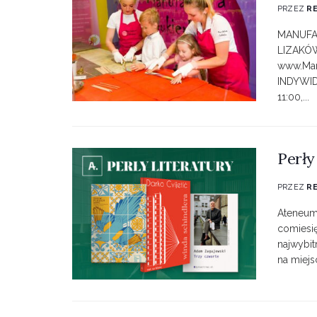
PRZEZ
R
MANUFA
LIZAKÓW 
www.Man
INDYWID
11:00,...
Perły
PRZEZ
R
Ateneum
comiesię
najwybit
na miejs