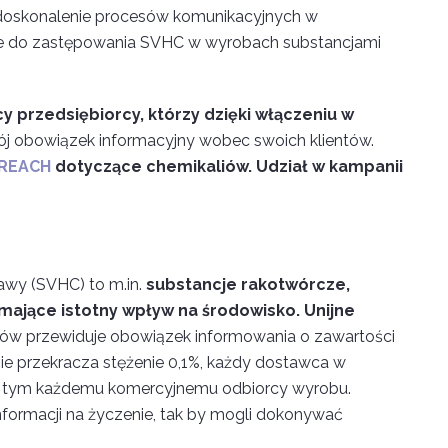
 udoskonalenie procesów komunikacyjnych w
ie do zastępowania SVHC w wyrobach substancjami
 przedsiębiorcy, którzy dzięki włączeniu w
j obowiązek informacyjny wobec swoich klientów.
 REACH
dotyczące chemikaliów. Udział w kampanii
awy (SVHC) to m.in.
substancje rakotwórcze,
ające istotny wpływ na środowisko.
Unijne
ów przewiduje obowiązek informowania o zawartości
ie przekracza stężenie 0,1%, każdy dostawca w
o tym każdemu komercyjnemu odbiorcy wyrobu.
formacji na życzenie, tak by mogli dokonywać