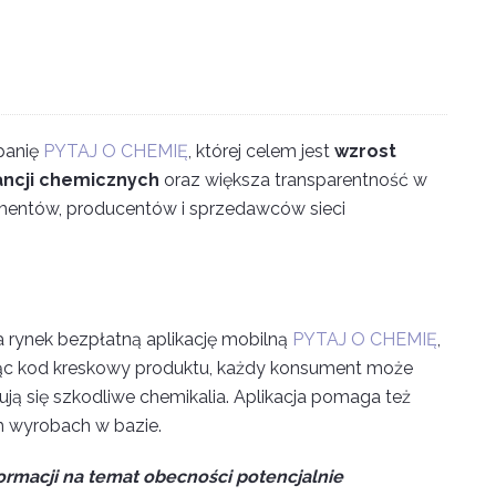
panię
PYTAJ O CHEMIĘ
, której celem jest
wzrost
ancji chemicznych
oraz większa transparentność w
umentów, producentów i sprzedawców sieci
 rynek bezpłatną aplikację mobilną
PYTAJ O CHEMIĘ
,
ując kod kreskowy produktu, każdy konsument może
ją się szkodliwe chemikalia. Aplikacja pomaga też
h wyrobach w bazie.
ormacji na temat obecności potencjalnie