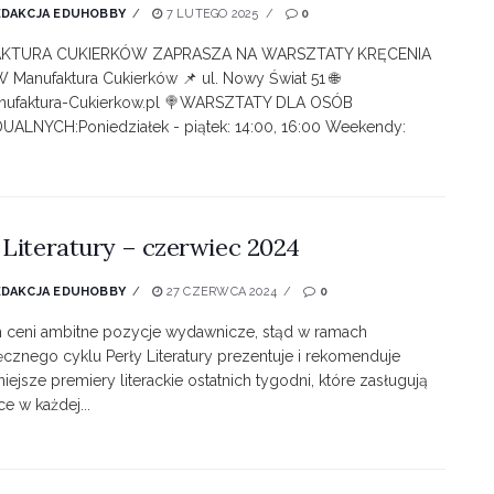
EDAKCJA EDUHOBBY
7 LUTEGO 2025
0
KTURA CUKIERKÓW ZAPRASZA NA WARSZTATY KRĘCENIA
Manufaktura Cukierków 📌 ul. Nowy Świat 51 🌐
ufaktura-Cukierkow.pl 🍭WARSZTATY DLA OSÓB
UALNYCH:Poniedziałek - piątek: 14:00, 16:00 Weekendy:
 Literatury – czerwiec 2024
EDAKCJA EDUHOBBY
27 CZERWCA 2024
0
 ceni ambitne pozycje wydawnicze, stąd w ramach
cznego cyklu Perły Literatury prezentuje i rekomenduje
niejsze premiery literackie ostatnich tygodni, które zasługują
ce w każdej...