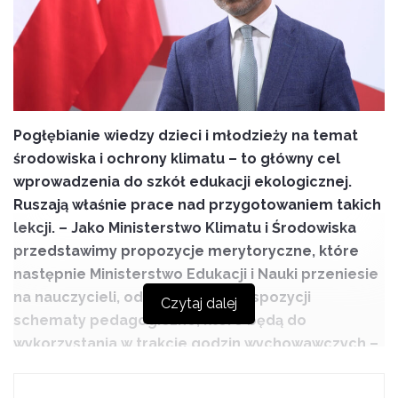
Pogłębianie wiedzy dzieci i młodzieży na temat
środowiska i ochrony klimatu – to główny cel
wprowadzenia do szkół edukacji ekologicznej.
Ruszają właśnie prace nad przygotowaniem takich
lekcji. – Jako Ministerstwo Klimatu i Środowiska
przedstawimy propozycje merytoryczne, które
następnie Ministerstwo Edukacji i Nauki przeniesie
na nauczycieli, oddając do ich dyspozycji
Czytaj dalej
schematy pedagogiczne, które będą do
wykorzystania w trakcie godzin wychowawczych –
mówi Michał Kurtyka, minister klimatu i środowiska.
Jak podkreśla, dziś świadomość ekologiczna