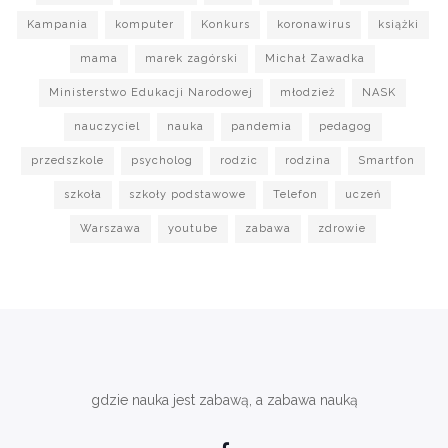
Kampania
komputer
Konkurs
koronawirus
książki
mama
marek zagórski
Michał Zawadka
Ministerstwo Edukacji Narodowej
młodzież
NASK
nauczyciel
nauka
pandemia
pedagog
przedszkole
psycholog
rodzic
rodzina
Smartfon
szkoła
szkoły podstawowe
Telefon
uczeń
Warszawa
youtube
zabawa
zdrowie
gdzie nauka jest zabawą, a zabawa nauką